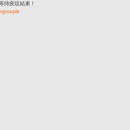
等待疫症結束！
ngcouple