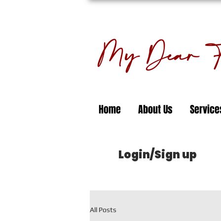
My Dear Fl
Home
About Us
Service
Login/Sign up
All Posts