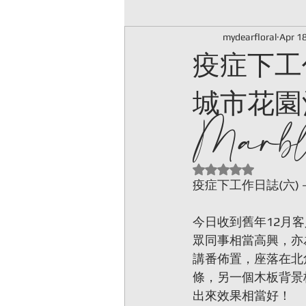
疫症下工
mydearfloral
Apr 1
城市花園
Marbl
Rated NaN out of 5
疫症下工作日誌(六)－舊
今日收到舊年12月
眾同事相當高興，亦
講番佈置，座落在北
條，另一個木板背景
出來效果相當好！