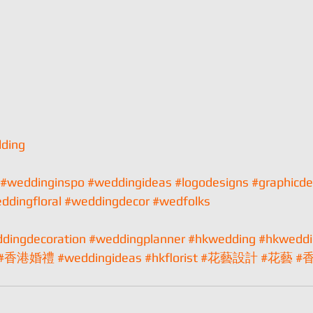
dding
#weddinginspo
#weddingideas
#logodesigns
#graphicde
ddingfloral
#weddingdecor
#wedfolks
dingdecoration
#weddingplanner
#hkwedding
#hkweddi
#香港婚禮
#weddingideas
#hkflorist
#花藝設計
#花藝
#