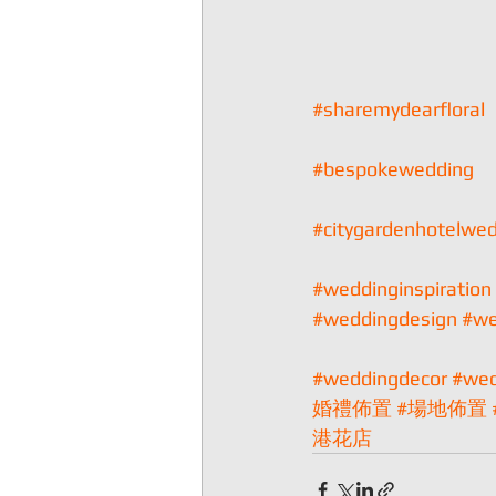
#sharemydearfloral
#bespokewedding
#citygardenhotelwe
#weddinginspiration
#weddingdesign
#we
#weddingdecor
#wed
婚禮佈置
#場地佈置
港花店