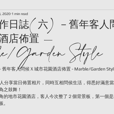
作日誌(六)－舊年客人
8, 2020
1 min read
酒店佈置 -
e/Garden Style
 stars.
年客人問候Ｘ城市花園酒店佈置 - Marble/Garden Styl
客人分享當日佈置相片，同時互相問侯生活，得悉好滿意
為之鼓舞！
角的地市花園酒店，客人今次整了２個背景板，第一個是
板。