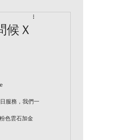
問候Ｘ
e
當日服務，我們一
粉色雲石加金