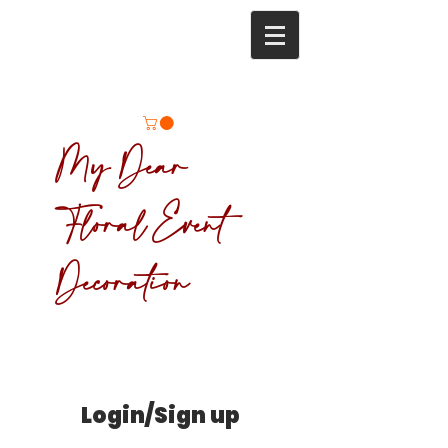
My Dear
Floral Event
Decoration
Login/Sign up