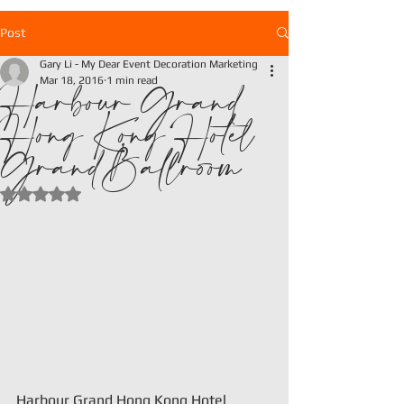
Post
Gary Li - My Dear Event Decoration Marketing
Harbour Grand
Mar 18, 2016
1 min read
Hong Kong Hotel
GrandBallroom
Rated NaN out of 5 stars.
Harbour Grand Hong Kong Hotel 