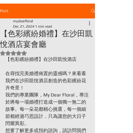
Post
mydearfloral
【色彩繽紛婚禮】在沙田凱
Dec 21, 2024
1 min read
悅酒店宴會廳
Rated NaN out of 5 stars.
【色彩繽紛婚禮】在沙田凱悅酒店
在尋找完美婚禮佈置的靈感嗎？來看看
我們在沙田凱悅酒店創造的色彩繽紛花
卉奇景！
我們的專業團隊，My Dear Floral，專注
於將每一場婚禮打造成一個獨一無二的
故事。每一朵花都精心挑選，每一個細
節都經過巧思設計，只為讓您的大日子
閃耀異彩。
想要了解更多或預約諮詢，請訪問我們