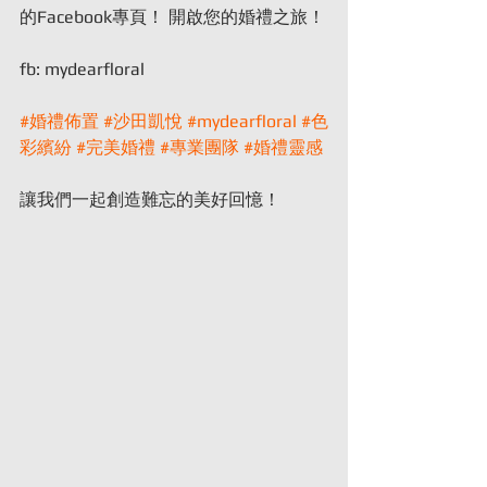
的Facebook專頁！ 開啟您的婚禮之旅！
fb: mydearfloral
#婚禮佈置
#沙田凱悅
#mydearfloral
#色
彩繽紛
#完美婚禮
#專業團隊
#婚禮靈感
讓我們一起創造難忘的美好回憶！