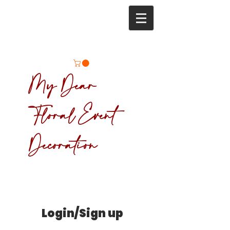
My Dear
Floral Event
Decoration
Login/Sign up