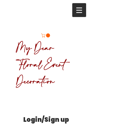
My Dear
Floral Event
Decoration
Login/Sign up