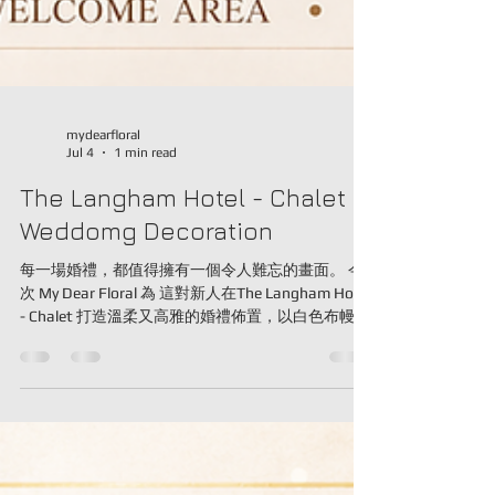
mydearfloral
Jul 4
1 min read
The Langham Hotel - Chalet
Weddomg Decoration
每一場婚禮，都值得擁有一個令人難忘的畫面。 今
次 My Dear Floral 為 這對新人在The Langham Hotel
- Chalet 打造溫柔又高雅的婚禮佈置，以白色布幔、
柔和花藝、迎賓區及相片展示區，呈現出浪漫而有
層次的婚禮氛圍。 從主舞台背景、Welcome Sign、
接待處花藝，到相片展示，每一個細節都希望為新
人留下最美好的回憶。 #MyDearFloral
#WeddingStyling #WeddingDecoration